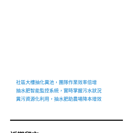
抽水肥
通水管
通馬桶
近期文章
抽水肥消毒防護升級，確保動物醫療安全
通水管透明公開可議，公司行號長期合作優惠
社區大樓抽化糞池，團隊作業效率倍增
抽水肥智能監控系統，實時掌握污水狀況
糞污資源化利用，抽水肥助農場降本增效