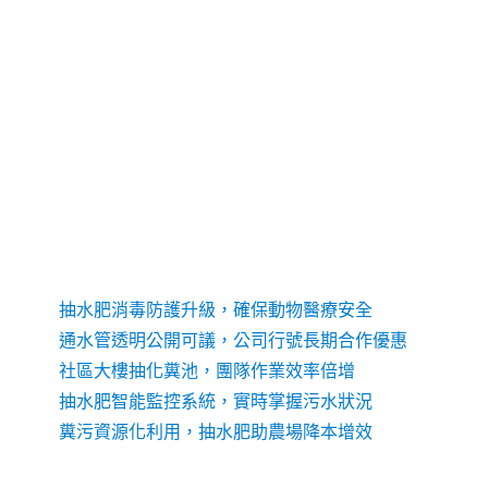
抽化糞池
抽水肥
通水管
通馬桶
近期文章
抽水肥消毒防護升級，確保動物醫療安全
通水管透明公開可議，公司行號長期合作優惠
社區大樓抽化糞池，團隊作業效率倍增
抽水肥智能監控系統，實時掌握污水狀況
糞污資源化利用，抽水肥助農場降本增效