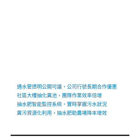
抽化糞池
抽水肥
通水管
通馬桶
近期文章
抽水肥消毒防護升級，確保動物醫療安全
通水管透明公開可議，公司行號長期合作優惠
社區大樓抽化糞池，團隊作業效率倍增
抽水肥智能監控系統，實時掌握污水狀況
糞污資源化利用，抽水肥助農場降本增效