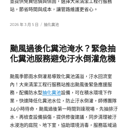
並提供免費估價與保固，選擇大來清潔工程行服務
站，節省時間與成本，讓管路維護更省心。
發
分
2026 年 3 月 5 日
抽化糞池
佈
類
日
期:
颱風過後化糞池淹水？緊急抽
化糞池服務避免汙水倒灌危機
颱風季節雨水倒灌易導致化糞池滿溢，汙水回流室
內！大來清潔工程行服務站推出颱風後緊急應援服
務，配備防水型
抽化糞池
設備，可在積水環境下作
業，快速降低化糞池水位，防止汙水倒灌，師傅團隊
24小時待命，颱風過後第一時間到達現場，先抽排汙
水，再檢查設備損傷，提供修復建議，同步清理被汙
水浸泡的庭院、地下室，協助環境消毒，服務區域涵