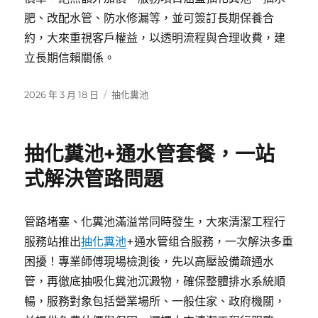
肥、改配水管、防水修漏等，並可簽訂長期保養合
約，大來重視客戶權益，以透明流程與合理收費，建
立長期信賴關係。
發
分
2026 年 3 月 18 日
抽化糞池
佈
類
日
期:
抽化糞池+通水管套餐，一站
式解決管路問題
管路堵塞、化糞池滿溢常同時發生，大來清潔工程行
服務站推出
抽化糞池
+通水管组合服務，一次解決多重
困擾！專業師傅現場檢測後，先以高壓設備疏通水
管，再徹底抽吸化糞池沉澱物，確保整體排水系統順
暢，服務對象包括營業場所、一般住家、政府機關，