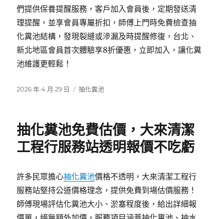
們提供保養提醒服務，客戶加入會員後，定期發送清
理提醒，並享會員專屬折扣，師傅上門時免費檢查抽
化糞池結構，發現裂縫或滲漏及時提醒修復，台北、
新北地區會員首次體驗享8折優惠，立即加入，讓化糞
池維護更輕鬆！
發
分
2026 年 4 月 29 日
抽化糞池
佈
類
日
期:
抽化糞池免費估價，大來清潔
工程行服務站透明報價不吃虧
許多民眾擔心
抽化糞池
價格不透明，大來清潔工程行
服務站堅持公道價格理念，提供免費到場估價服務！
師傅現場評估化糞池大小、淤塞程度後，給出詳細報
價單，絕無額外加價，服務項目涵蓋抽化糞池、抽水