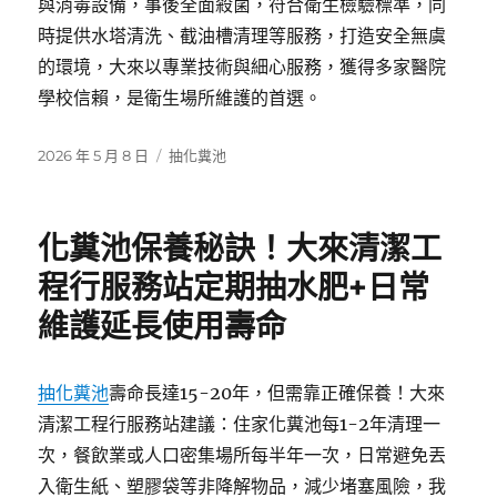
與消毒設備，事後全面殺菌，符合衛生檢驗標準，同
時提供水塔清洗、截油槽清理等服務，打造安全無虞
的環境，大來以專業技術與細心服務，獲得多家醫院
學校信賴，是衛生場所維護的首選。
發
分
2026 年 5 月 8 日
抽化糞池
佈
類
日
期:
化糞池保養秘訣！大來清潔工
程行服務站定期抽水肥+日常
維護延長使用壽命
抽化糞池
壽命長達15-20年，但需靠正確保養！大來
清潔工程行服務站建議：住家化糞池每1-2年清理一
次，餐飲業或人口密集場所每半年一次，日常避免丟
入衛生紙、塑膠袋等非降解物品，減少堵塞風險，我