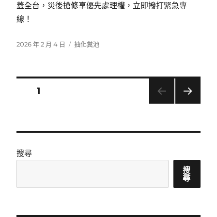
蓋全台，災後搶修享優先處理權，立即撥打緊急專
線！
發
分
2026 年 2 月 4 日
抽化糞池
佈
類
日
期:
文
頁次
1
下一
章
頁
分
搜尋
頁
搜
尋