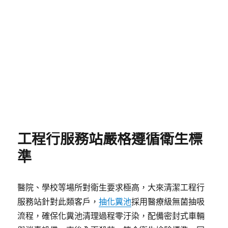
題，師傅團隊熟悉各地地形與交通路線，新北山區、
宜蘭鄉村地區也能準時到達，同步提供化糞池改建諮
詢、管路檢測服務，讓您長期免於堵塞困擾！立即來
電，告知您的位置與需求，我們為您匹配最佳方案！
發
分
2026 年 5 月 15 日
抽化糞池
佈
類
日
期:
醫院學校抽化糞池，大來清潔
工程行服務站嚴格遵循衛生標
準
醫院、學校等場所對衛生要求極高，大來清潔工程行
服務站針對此類客戶，
抽化糞池
採用醫療級無菌抽吸
流程，確保化糞池清理過程零汙染，配備密封式車輛